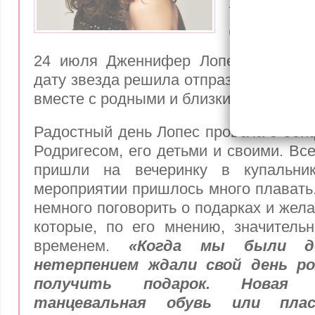
на пляжн
(фото)
24 июля Дженнифер Лопес исполнил
дату звезда решила отпраздновать на
вместе с родными и близкими.
Радостный день Лопес провела с бо
Родригесом, его детьми и своими. Вс
пришли на вечеринку в купальник
мероприятии пришлось много плавать
немного поговорить о подарках и жел
которые, по его мнению, значитель
временем.
«Когда мы были д
нетерпением ждали свой день р
получить подарок. Новая 
танцевальная обувь или пла