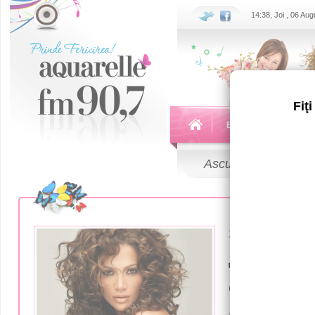
14:38, Joi , 06 Au
Fiţ
Echipa
Emisiuni
Ascultă
LIVE
26 Iulie 2018
Дженнифе
отпраздно