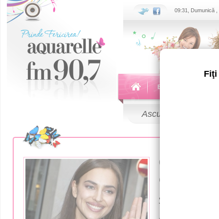
09:31, Dumunică ,
Fiţ
Echipa
Emisiuni
Ascultă
LIVE
07 Iunie 2019
(фото) И
замечена