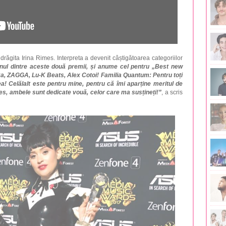
ndrăgita Irina Rimes. Interpreta a devenit câștigătoarea categoriilor
nul dintre aceste două premii, și anume cel pentru „Best new
uka, ZAGGA, Lu-K Beats, Alex Cotoi! Familia Quantum: Pentru toți
! Celălalt este pentru mine, pentru că îmi aparține meritul de
eles, ambele sunt dedicate vouă, celor care ma susțineți!”
, a
scris