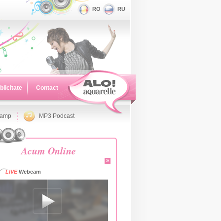
RO
RU
blicitate
Contact
namp
MP3 Podcast
Acum Online
»
LIVE
Webcam