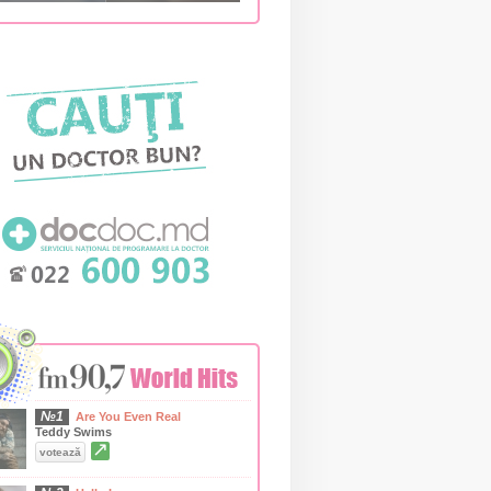
№1
Are You Even Real
Teddy Swims
↗
votează