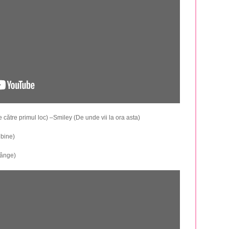
către primul loc) –Smiley (De unde vii la ora asta)
 bine)
sânge)