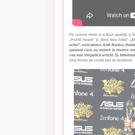
Pe covorul verde și-a făcut apariția și î
„ProFM Award” și „Best New Artist”.
„U
artist”, este pentru Andi Banica, Ral
oamenii care au muncit la muzica mea
cea mai simpatică artistă. Și, bineînț
Irina Rimes pe contul său de facebook.