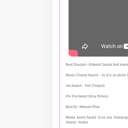
Best Shazam –Edward Sanda feat Ioana 
Music Chanel Award – Jo (Cu un picior î
Utv Award – Feli (Timpul)
Pro Fm Award (Irina Rimes)
Best Dj –Manuel Riva
Media forest Award (Cea mai îndelunga
Award –Andra