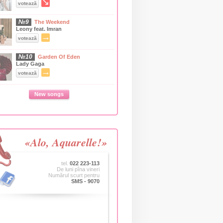
↘
votează
№9
The Weekend
Leony feat. Imran
→
votează
№10
Garden Of Eden
Lady Gaga
→
votează
New songs
«Alo, Aquarelle!»
tel.
022 223-113
De luni pîna vineri
Numărul scurt pentru
SMS - 9070