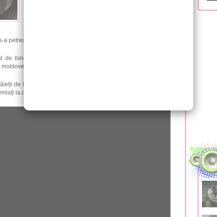
cu sufletul la gură la înmânarea trofeelor pentru cele
mai multe difuzări la radio, TV şi vizualizări pe YouTube.
Evenimentul a avut loc ieri, 3 octombrie și este cea de-a
s-a petrecut la București.
stul de bine pe piața românească, așa că munca acestora a fost
ții moldoveni se pot lăuda cu câștigarea mai multor trofee.
ieții de la Carla's Dreams au dominat seara. Ei s-au întors acasă
remiați la categoriile “Cel mai bun grup” și “Cel mai bun cântec”.