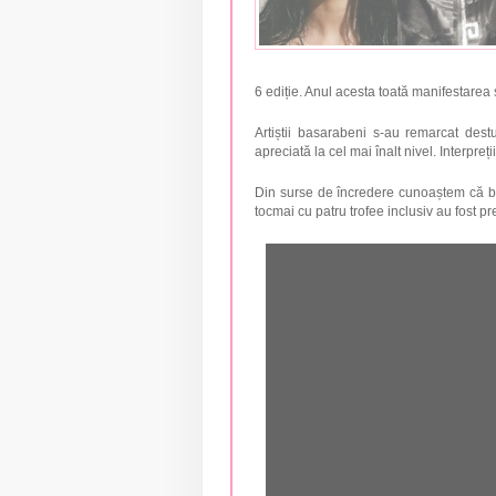
6 ediție. Anul acesta toată manifestarea 
Artiștii basarabeni s-au remarcat de
apreciată la cel mai înalt nivel. Interpre
Din surse de încredere cunoaștem că bă
tocmai cu patru trofee inclusiv au fost p