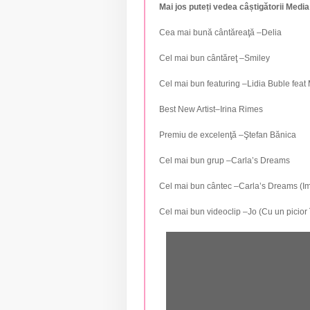
Mai jos puteți vedea câștigătorii Med
Cea mai bună cântăreaţă –Delia
Cel mai bun cântăreţ –Smiley
Cel mai bun featuring –Lidia Buble feat 
Best New Artist–Irina Rimes
Premiu de excelenţă –Ştefan Bănica
Cel mai bun grup –Carla’s Dreams
Cel mai bun cântec –Carla’s Dreams (Im
Cel mai bun videoclip –Jo (Cu un picior î