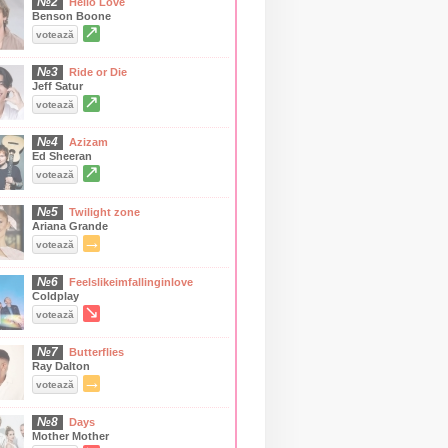
№2
Hello Love
Benson Boone
↗
votează
№3
Ride or Die
Jeff Satur
↗
votează
№4
Azizam
Ed Sheeran
↗
votează
№5
Twilight zone
Ariana Grande
→
votează
№6
Feelslikeimfallinginlove
Coldplay
↘
votează
№7
Butterflies
Ray Dalton
→
votează
№8
Days
Mother Mother