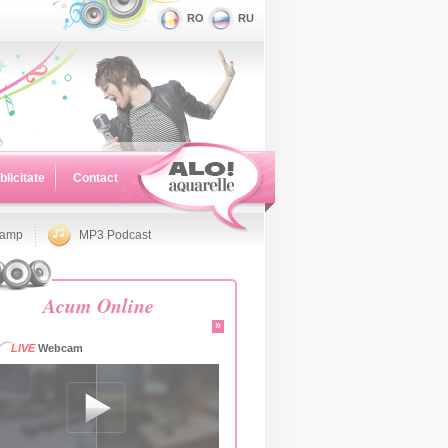
RO
RU
blicitate
Contact
namp
MP3 Podcast
Acum Online
»
LIVE
Webcam