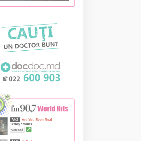
№1
Are You Even Real
Teddy Swims
↗
votează