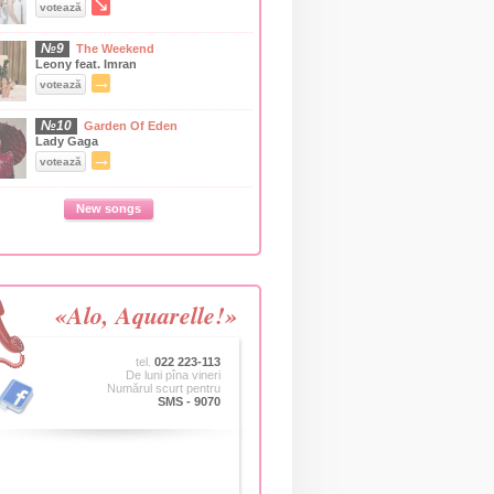
↘
votează
№9
The Weekend
Leony feat. Imran
→
votează
№10
Garden Of Eden
Lady Gaga
→
votează
New songs
«Alo, Aquarelle!»
tel.
022 223-113
De luni pîna vineri
Numărul scurt pentru
SMS - 9070