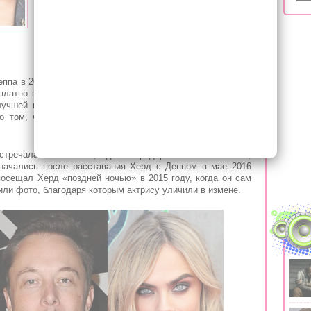
главой SpaceX Илоном Маском, будучи замужем
за актером Джонни Деппом. Об этом на
судебном процессе Деппа против Херд по делу о
клевете сообщил сосед артиста, передает Daily
ппа в 2016 году, там знаменитости провели ночь. Об этом
платно проживавший по соседству в еще одной квартире
учшей подруге Херд Рокель Пеннингтон. По его словам,
о том, что у Херд был групповой роман с Делевинь и
стречалась с Маском, однако предприниматель заявлял,
 начались после расставания Херд с Деппом в мае 2016
посещал Херд «поздней ночью» в 2015 году, когда он сам
или фото, благодаря которым актрису уличили в измене.