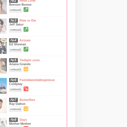
№2
Hello Love
Benson Boone
↗
votează
№3
Ride or Die
Jeff Satur
↗
votează
№4
Azizam
Ed Sheeran
↗
votează
№5
Twilight zone
Ariana Grande
→
votează
№6
Feelslikeimfallinginlove
Coldplay
↘
votează
№7
Butterflies
Ray Dalton
→
votează
№8
Days
Mother Mother