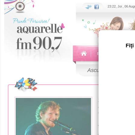
23:22, Joi , 06 Au
Fiţ
Echipa
Emisiuni
Ascultă
LIVE
22 Ianuarie 20
Ed Sheera
Află cine 