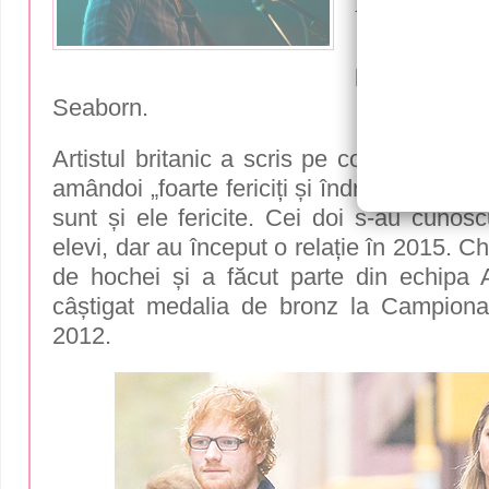
interpretu
Interpretu
logodit cu 
Seaborn.
Artistul britanic a scris pe contul său d
amândoi „foarte fericiți și îndrăgostiți”, gl
sunt și ele fericite. Cei doi s-au cunos
elevi, dar au început o relație în 2015. C
de hochei și a făcut parte din echipa
câștigat medalia de bronz la Campiona
2012.