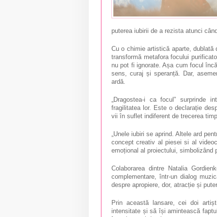
puterea iubirii de a rezista atunci când
Cu o chimie artistică aparte, dublată d
transformă metafora focului purificato
nu pot fi ignorate. Așa cum focul înc
sens, curaj și speranță. Dar, asemen
ardă.
„Dragostea-i ca focul” surprinde i
fragilitatea lor. Este o declarație d
vii în suflet indiferent de trecerea timp
„Unele iubiri se aprind. Altele ard pen
concept creativ al piesei si al videoc
emoțional al proiectului, simbolizând
Colaborarea dintre Natalia Gordienk
complementare, într-un dialog muzica
despre apropiere, dor, atracție și pute
Prin această lansare, cei doi artișt
intensitate și să își amintească fapt