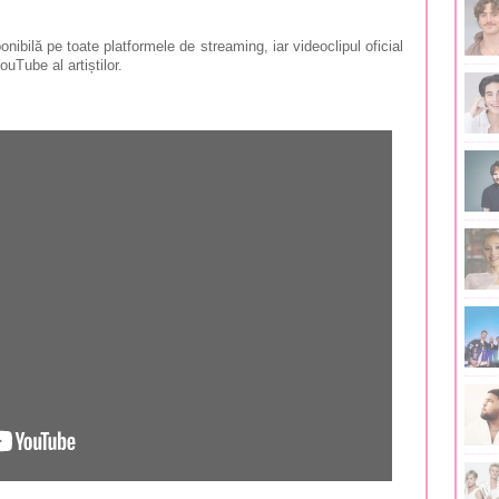
nibilă pe toate platformele de streaming, iar videoclipul oficial
ouTube al artiștilor.