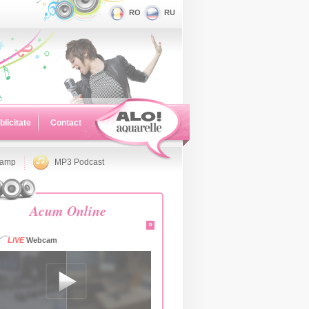
RO
RU
blicitate
Contact
namp
MP3 Podcast
Acum Online
»
LIVE
Webcam