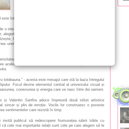
Sanfira, se reunesc într-un proiect muzical special.
„Dragostea-i ca focul” este o piesă despre
intensitatea sentimentelor adevărate și despre
 este întreținută cu grijă.
e o interpretare plină de sensibilitate și pasiune, cei doi artiști
r, alegorie a iubirii, într-o poveste muzicală despre emoții care
ălzește, luminează și oferă energie, iubirea are puterea de a da
ea unei flăcări, ea are nevoie de grijă pentru a continua să
ntensitatea sentimentelor care îi apropie pe oameni, dar și
espre acele iubiri care lasă urme, care transformă și care rămân
ului.
tru totdeauna.” - acesta este mesajul care stă la baza întregului
lipului. Focul devine elementul central al universului vizual și
 pasiunea, conexiunea și energia care se nasc între doi oameni.
o și Valentin Sanfira aduce împreună două stiluri artistice
l sincer și plin de emoție. Vocile lor construiesc o poveste
rea sentimentelor care rezistă în timp.
i invită publicul să redescopere frumusețea iubirii trăite cu
ul că cele mai importante relații sunt cele pe care alegem să le