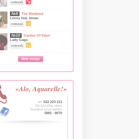
↘
votează
№9
The Weekend
Leony feat. Imran
→
votează
№10
Garden Of Eden
Lady Gaga
→
votează
New songs
«Alo, Aquarelle!»
tel.
022 223-113
De luni pîna vineri
Numărul scurt pentru
SMS - 9070