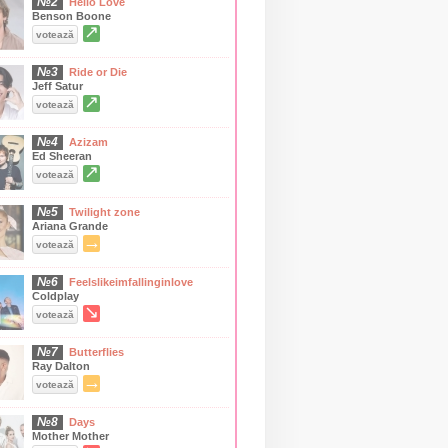
№2
Hello Love
Benson Boone
↗
votează
№3
Ride or Die
Jeff Satur
↗
votează
№4
Azizam
Ed Sheeran
↗
votează
№5
Twilight zone
Ariana Grande
→
votează
№6
Feelslikeimfallinginlove
Coldplay
↘
votează
№7
Butterflies
Ray Dalton
→
votează
№8
Days
Mother Mother