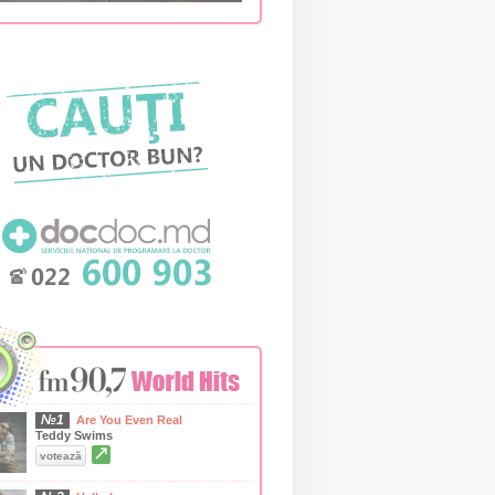
№1
Are You Even Real
Teddy Swims
↗
votează