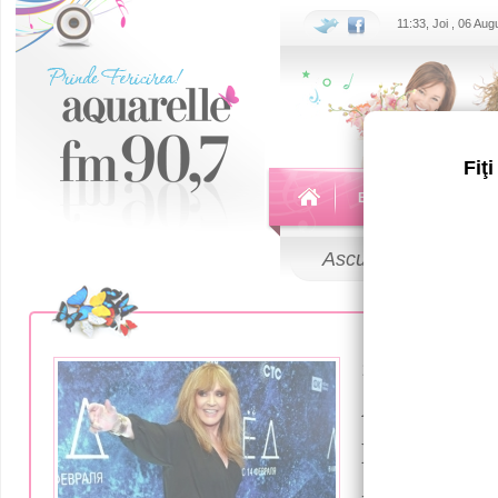
11:33, Joi , 06 Au
Fiţ
Echipa
Emisiuni
Ascultă
LIVE
12 Iunie 2018
Автопорт
Пугачево