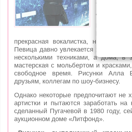
на прода
аукционе 
Многие
Примадон
прекрасная вокалистка, но и талан
Певица давно увлекается живописью,
несколькими техниками, а дома, в 
мастерская с мольбертом и красками,
свободное время. Рисунки Алла Б
друзьям, коллегам по шоу-бизнесу.
Однако некоторые предпочитают не х
артистки и пытаются заработать на н
сделанный Пугачевой в 1980 году, се
аукционном доме «Литфонд».