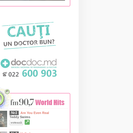
№1
Are You Even Real
Teddy Swims
↗
votează