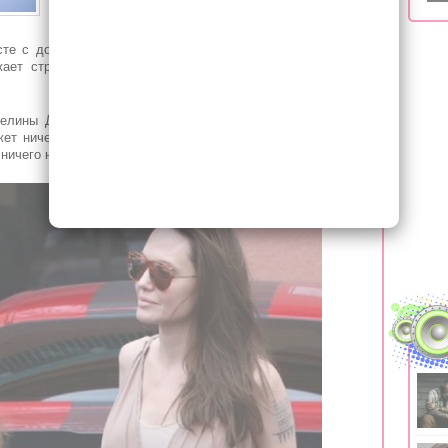
о развитии анорексии.
сте с дочерью Вивьен в бежевом сарафане без рукавов.
жает стремительно худеть, так как объем ее руки даже
елины Джоли всего 10 лет. Еще в 2017 году знакомая
ет ничего не есть два дня, а на третий день «поклевать
ничего не ест.