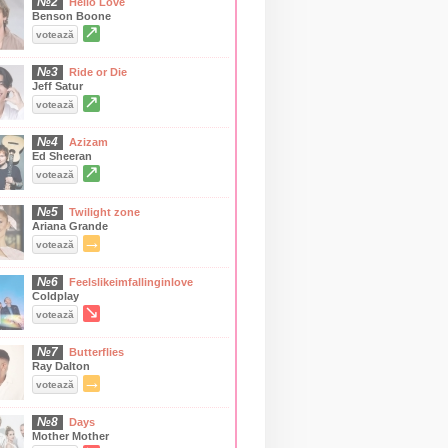
№2
Hello Love
Benson Boone
↗
votează
№3
Ride or Die
Jeff Satur
↗
votează
№4
Azizam
Ed Sheeran
↗
votează
№5
Twilight zone
Ariana Grande
→
votează
№6
Feelslikeimfallinginlove
Coldplay
↘
votează
№7
Butterflies
Ray Dalton
→
votează
№8
Days
Mother Mother