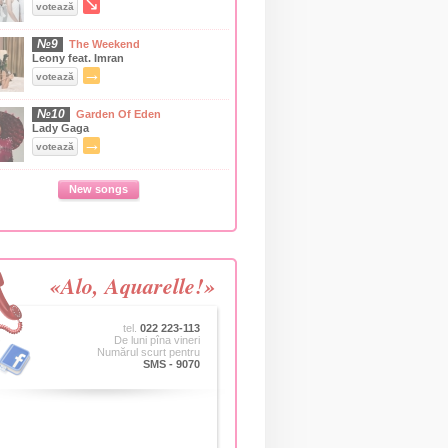
↘
votează
№9
The Weekend
Leony feat. Imran
→
votează
№10
Garden Of Eden
Lady Gaga
→
votează
New songs
«Alo, Aquarelle!»
tel.
022 223-113
De luni pîna vineri
Numărul scurt pentru
SMS - 9070