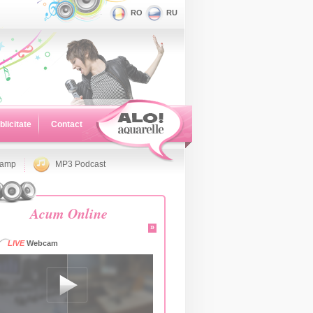
RO
RU
blicitate
Contact
namp
MP3 Podcast
Acum Online
»
LIVE
Webcam