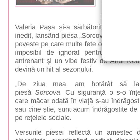
dansantă 
pentru băi
Valeria Pașa și-a sărbătorit ziua de n
inedit, lansând piesa „Sorcova”. Artista a
poveste pe care multe fete o vor recunoa
imposibil de ignorat pentru un „bad
antrenant și un vibe festiv de Anul Nou
devină un hit al sezonului.
„De ziua mea, am hotărât să l
piesă
Sorcova
. Cu siguranță o s-o înțe
care măcar odată în viață s-au îndrăgost
sau cine știe, sunt acum îndrăgostite de e
pe rețelele sociale.
Versurile piesei reflectă un amestec 