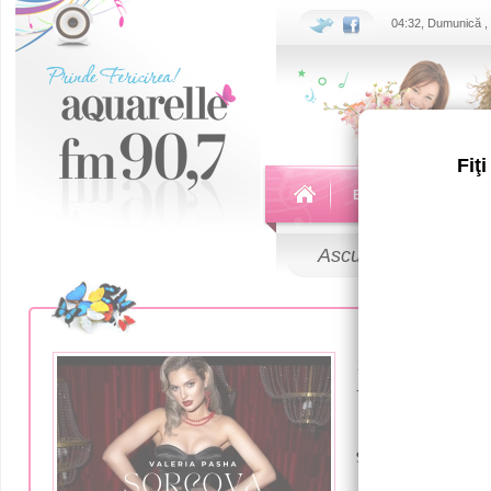
04:32, Dumunică ,
Fiţ
Echipa
Emisiuni
Ascultă
LIVE
10 Decembrie 
Valeria Pa
„Sorcova”