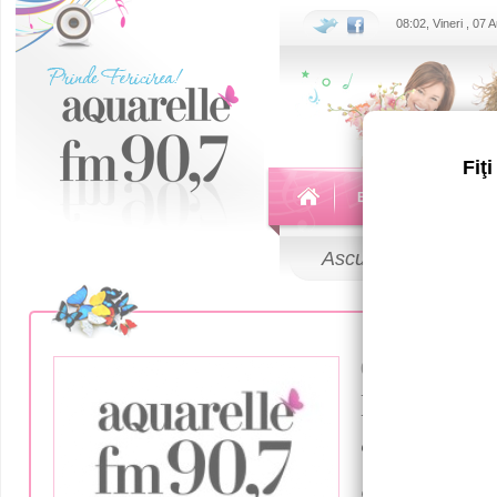
08:02, Vineri , 07
Fiţ
Echipa
Emisiuni
Ascultă
LIVE
01 Iunie 2023
Raport fi
“Indepen