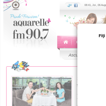
08:41, Joi , 06 Au
Fiţ
Echipa
Emisiuni
Ascultă
LIVE
23 Iunie 2016
”Mirele Of
Paradei Mi