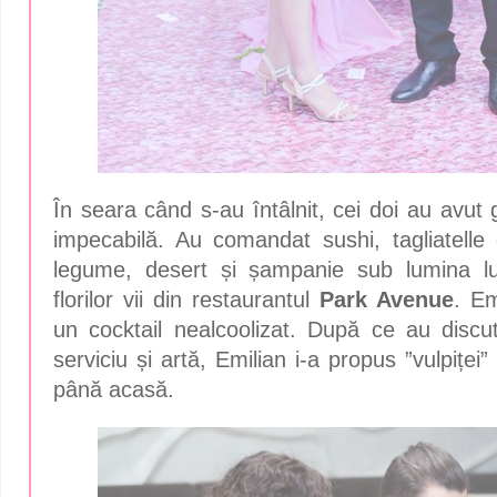
În seara când s-au întâlnit, cei doi au avut g
impecabilă. Au comandat sushi, tagliatelle
legume, desert și șampanie sub lumina lu
florilor vii din restaurantul
Park Avenue
. Em
un
cocktail nealcoolizat.
După ce au discuta
serviciu și artă, Emilian i-a propus ”vulpiței
până acasă.