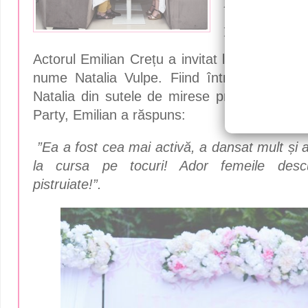
invitat ”so
romantic
Actorul Emilian Crețu a invitat la o cină ro
nume Natalia Vulpe. Fiind întrebat de ce
Natalia din sutele de mirese prezente la P
Party, Emilian a răspuns:
”Ea a fost cea mai activă, a dansat mult și 
la cursa pe tocuri! Ador femeile descu
pistruiate!”.