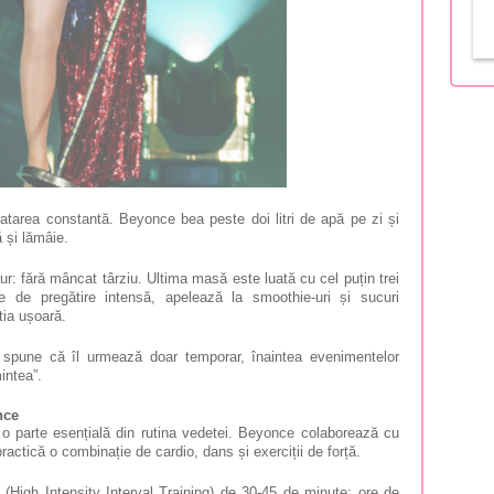
ratarea constantă. Beyonce bea peste doi litri de apă pe zi și
 și lămâie.
aur: fără mâncat târziu. Ultima masă este luată cu cel puțin trei
le de pregătire intensă, apelează la smoothie-uri și sucuri
tia ușoară.
 spune că îl urmează doar temporar, înaintea evenimentelor
intea”.
nce
o parte esențială din rutina vedetei. Beyonce colaborează cu
actică o combinație de cardio, dans și exerciții de forță.
(High Intensity Interval Training) de 30-45 de minute; ore de