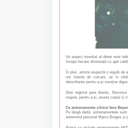
Un aspect esențial al dietei este hid
începe fiecare dimineață cu apă caldă
În plus, artista respectă o regulă de 
ore înainte de culcare, iar în zile
detoxifiante pentru a-și menține diges
Deși regimul pare drastic, Beyonce
majore, pentru a-și „reseta corpul și m
Ce antrenamente zilnice face Beyo
Pe lângă dietă, antrenamentele sunt 
antrenorul personal Marco Borges și pr
Rutina sa include antrenamente HIIT 