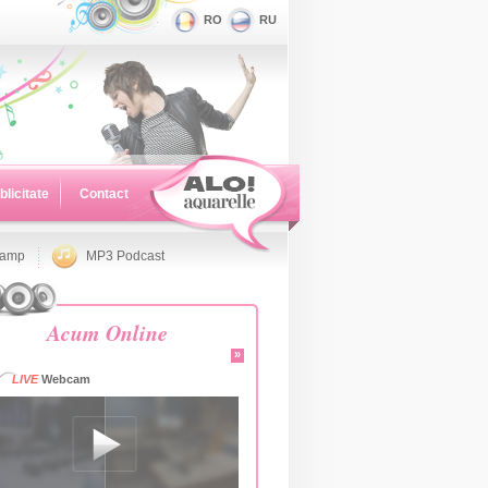
RO
RU
blicitate
Contact
namp
MP3 Podcast
Acum Online
»
LIVE
Webcam