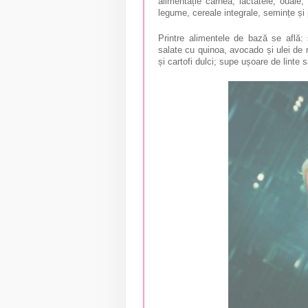
alimentație carnea, lactatele, ouăle,
legume, cereale integrale, semințe și 
Printre alimentele de bază se află:
salate cu quinoa, avocado și ulei de
și cartofi dulci; supe ușoare de linte