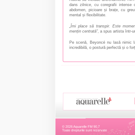
dans zilnice, cu coregrafii intense 
abdomen, picioare și brațe, cu greut
mental și flexibilitate.
„Îmi place să transpir. Este mome
mențin centrată”
, a spus artista într-u
Pe scenă, Beyoncé nu lasă nimic la v
incredibilă, o postură perfectă și o fo
© 2026 Aquarelle FM 90,7
Toate drepturile sunt rezervate