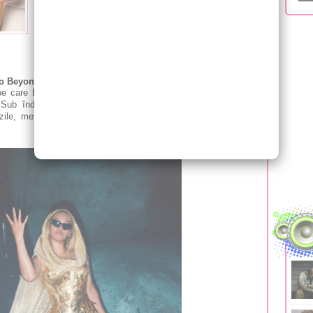
vârstă de 44 de ani, a dezvăluit de-a lungul timpului
că îşi schimbă complet rutina alimentară înainte de
aparițiile majore, de la concertele din turneele
mondiale până la spectacolele de la Coachella sau
-o Beyonce înainte de marile evenimente din viața ei
e care Beyonce a urmat-o în 2018, când s-a pregătit pentru
 Sub îndrumarea nutriționistului Marco Borges, cântăreața a
le, menit să-i detoxifice organismul și să-i redea energia,