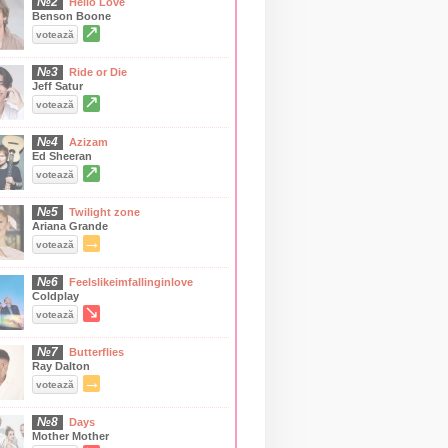
№2
Hello Love
Benson Boone
↗
votează
№3
Ride or Die
Jeff Satur
↗
votează
№4
Azizam
Ed Sheeran
↗
votează
№5
Twilight zone
Ariana Grande
→
votează
№6
Feelslikeimfallinginlove
Coldplay
↘
votează
№7
Butterflies
Ray Dalton
→
votează
№8
Days
Mother Mother