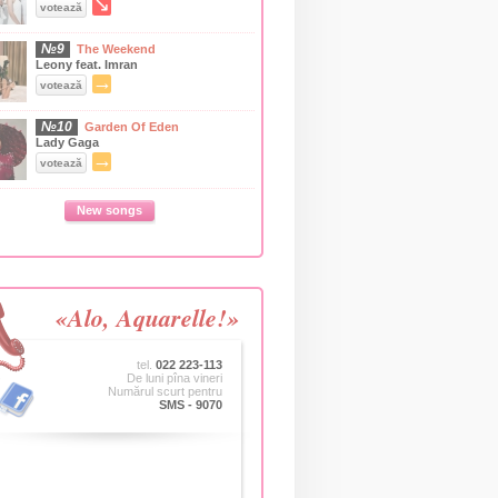
↘
votează
№9
The Weekend
Leony feat. Imran
→
votează
№10
Garden Of Eden
Lady Gaga
→
votează
New songs
«Alo, Aquarelle!»
tel.
022 223-113
De luni pîna vineri
Numărul scurt pentru
SMS - 9070