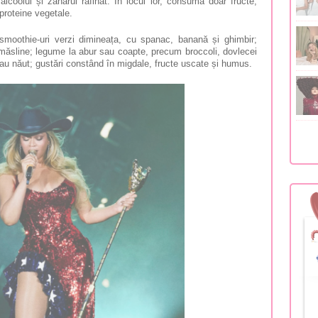
 alcoolul și zahărul rafinat. În locul lor, consumă doar fructe,
proteine vegetale.
 smoothie-uri verzi dimineața, cu spanac, banană și ghimbir;
 măsline; legume la abur sau coapte, precum broccoli, dovlecei
 sau năut; gustări constând în migdale, fructe uscate și humus.