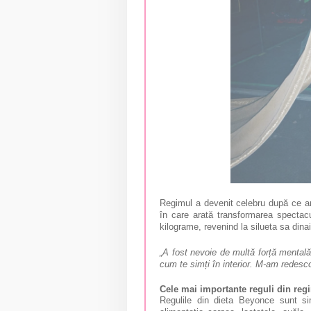
Regimul a devenit celebru după ce art
în care arată transformarea spectac
kilograme, revenind la silueta sa dinai
„A fost nevoie de multă forță mentală
cum te simți în interior. M-am redesco
Cele mai importante reguli din re
Regulile din dieta Beyonce sunt si