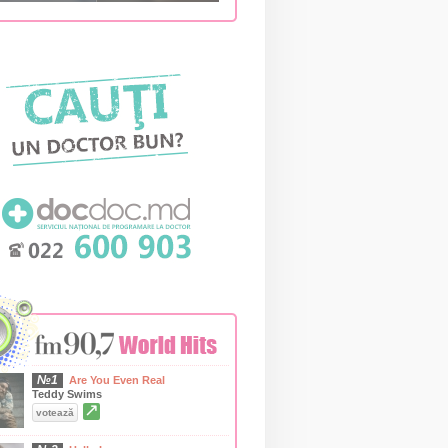
№1
Are You Even Real
Teddy Swims
↗
votează