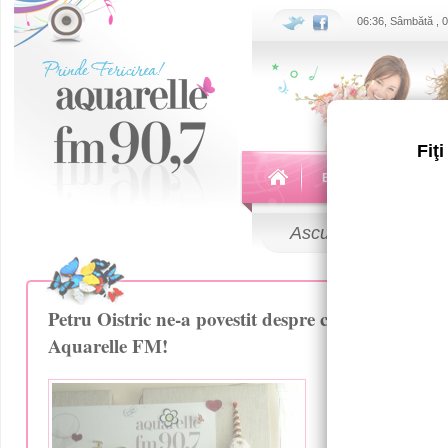
06:36, Sâmbătă , 
Fiţ
Echipa
Emisiuni
Ascultă
LIVE
Petru Oistric ne-a povestit despre cariera sa in tea
Aquarelle FM!