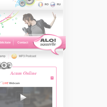
RO
RU
blicitate
Contact
namp
MP3 Podcast
Acum Online
»
LIVE
Webcam