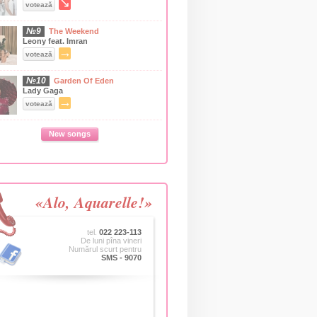
↘
votează
№9
The Weekend
Leony feat. Imran
→
votează
№10
Garden Of Eden
Lady Gaga
→
votează
New songs
«Alo, Aquarelle!»
tel.
022 223-113
De luni pîna vineri
Numărul scurt pentru
SMS - 9070