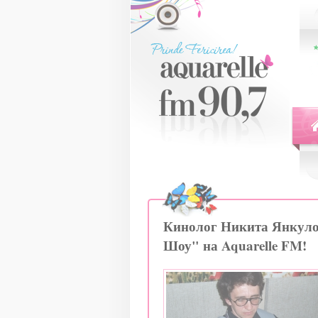
Кинолог Никита Янкулов
Шоу" на Aquarelle FM!