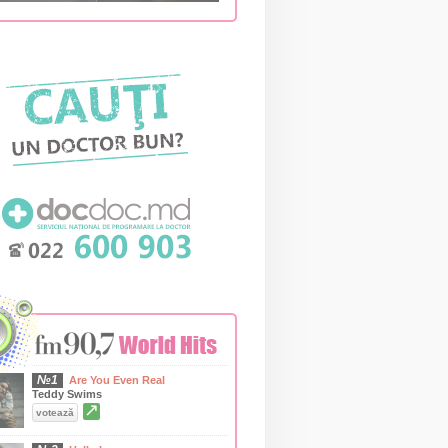
№1
Are You Even Real
Teddy Swims
↗
votează