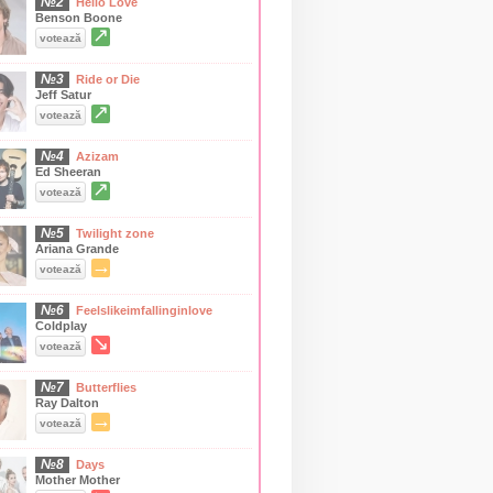
№2
Hello Love
Benson Boone
↗
votează
№3
Ride or Die
Jeff Satur
↗
votează
№4
Azizam
Ed Sheeran
↗
votează
№5
Twilight zone
Ariana Grande
→
votează
№6
Feelslikeimfallinginlove
Coldplay
↘
votează
№7
Butterflies
Ray Dalton
→
votează
№8
Days
Mother Mother