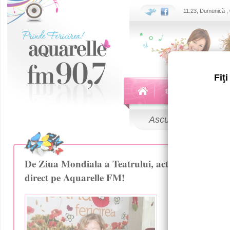
11:23, Dumunică ,
Fiţ
Echipa
Emisiuni
Ascultă
LIVE
De Ziua Mondiala a Teatrului, actrita Marina Stas
direct pe Aquarelle FM!