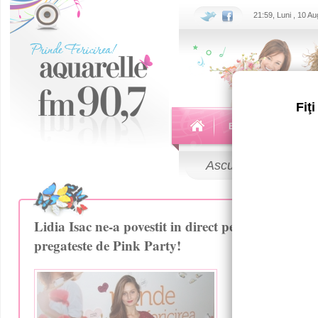
21:59, Luni , 10 A
Fiţ
Echipa
Emisiuni
Ascultă
LIVE
Lidia Isac ne-a povestit in direct pe Aquarelle F
pregateste de Pink Party!