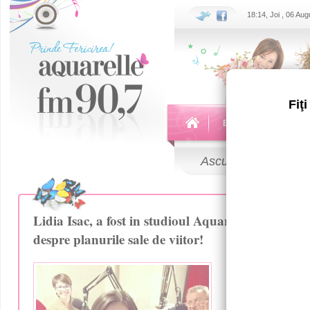
18:14, Joi , 06 Au
Fiţ
Echipa
Emisiuni
Ascultă
LIVE
Lidia Isac, a fost in studioul Aquarelle FM intr-u
despre planurile sale de viitor!