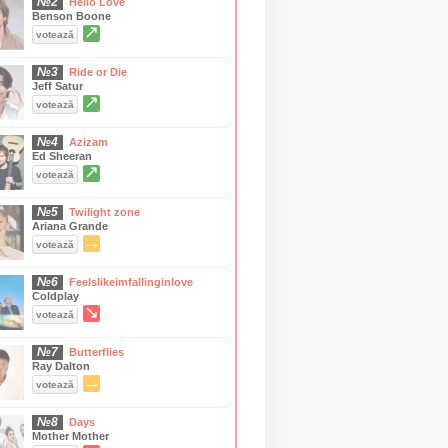
№2
Hello Love
Benson Boone
↗
votează
№3
Ride or Die
Jeff Satur
↗
votează
№4
Azizam
Ed Sheeran
↗
votează
№5
Twilight zone
Ariana Grande
→
votează
№6
Feelslikeimfallinginlove
Coldplay
↘
votează
№7
Butterflies
Ray Dalton
→
votează
№8
Days
Mother Mother