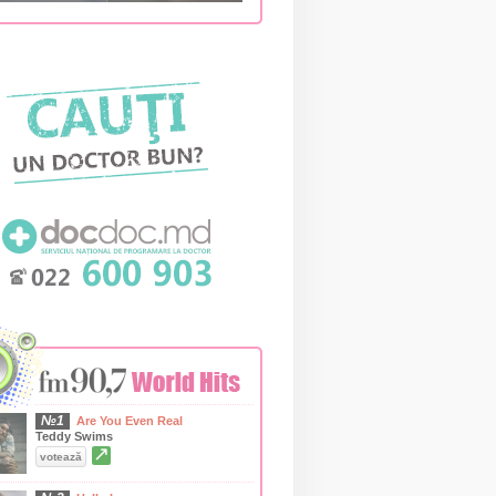
№1
Are You Even Real
Teddy Swims
↗
votează