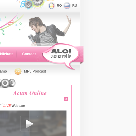
RO
RU
blicitate
Contact
namp
MP3 Podcast
Acum Online
»
LIVE
Webcam