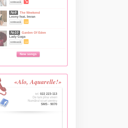
↘
votează
№9
The Weekend
Leony feat. Imran
→
votează
№10
Garden Of Eden
Lady Gaga
→
votează
New songs
«Alo, Aquarelle!»
tel.
022 223-113
De luni pîna vineri
Numărul scurt pentru
SMS - 9070