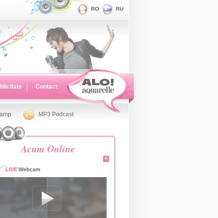
RO
RU
blicitate
Contact
namp
MP3 Podcast
Acum Online
»
LIVE
Webcam