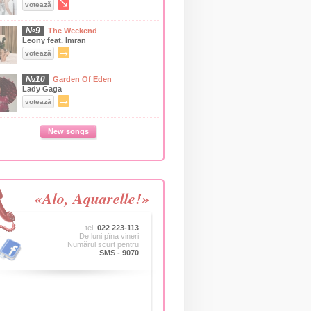
↘
votează
№9
The Weekend
Leony feat. Imran
→
votează
№10
Garden Of Eden
Lady Gaga
→
votează
New songs
«Alo, Aquarelle!»
tel.
022 223-113
De luni pîna vineri
Numărul scurt pentru
SMS - 9070