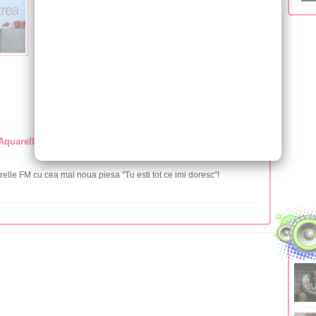
Aquarelle FM cu cea mai noua piesa "Tu esti tot ce imi
elle FM cu cea mai noua piesa "Tu esti tot ce imi doresc"!