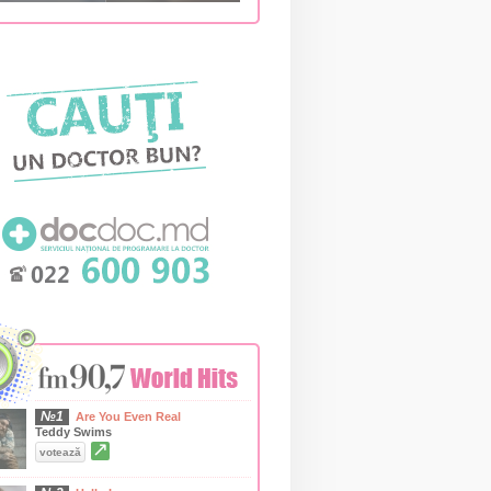
№1
Are You Even Real
Teddy Swims
↗
votează