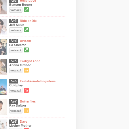
№2
Hello Love
Benson Boone
↗
votează
№3
Ride or Die
Jeff Satur
↗
votează
№4
Azizam
Ed Sheeran
↗
votează
№5
Twilight zone
Ariana Grande
→
votează
№6
Feelslikeimfallinginlove
Coldplay
↘
votează
№7
Butterflies
Ray Dalton
→
votează
№8
Days
Mother Mother