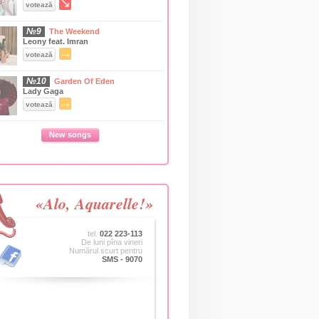
↘
votează
№9
The Weekend
Leony feat. Imran
→
votează
№10
Garden Of Eden
Lady Gaga
→
votează
New songs
«Alo, Aquarelle!»
tel.
022 223-113
De luni pîna vineri
Numărul scurt pentru
SMS - 9070