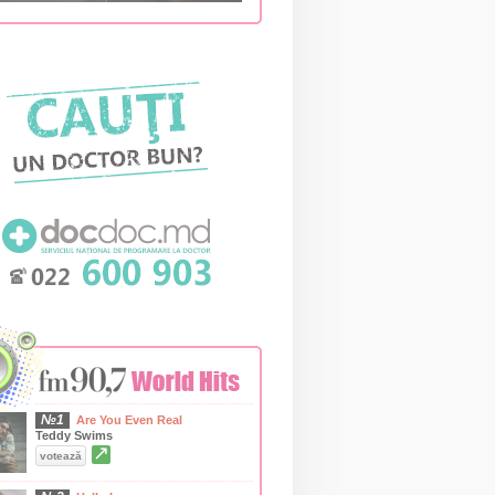
№1
Are You Even Real
Teddy Swims
↗
votează