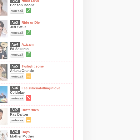
№2
Hello Love
Benson Boone
↗
votează
№3
Ride or Die
Jeff Satur
↗
votează
№4
Azizam
Ed Sheeran
↗
votează
№5
Twilight zone
Ariana Grande
→
votează
№6
Feelslikeimfallinginlove
Coldplay
↘
votează
№7
Butterflies
Ray Dalton
→
votează
№8
Days
Mother Mother