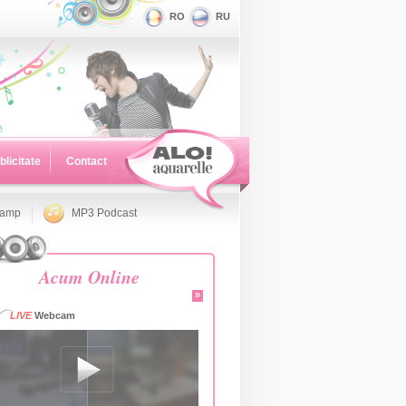
RO
RU
blicitate
Contact
namp
MP3 Podcast
Acum Online
»
LIVE
Webcam