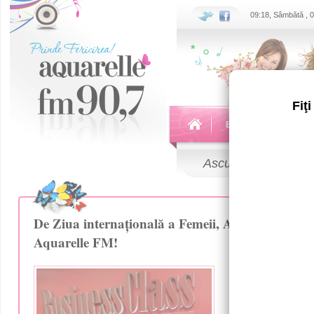
09:18, Sâmbătă , 
Fiţ
Echipa
Emisiuni
Ascultă
LIVE
De Ziua internațională a Femeii, Anna Odobescu a
Aquarelle FM!