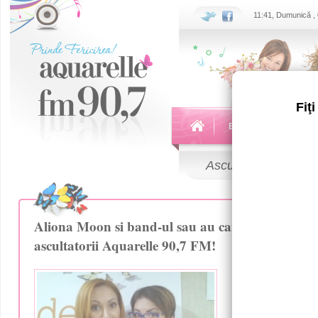
11:41, Dumunică ,
Fiţ
Echipa
Emisiuni
Ascultă
LIVE
Aliona Moon si band-ul sau au cantat 100% LIV
ascultatorii Aquarelle 90,7 FM!