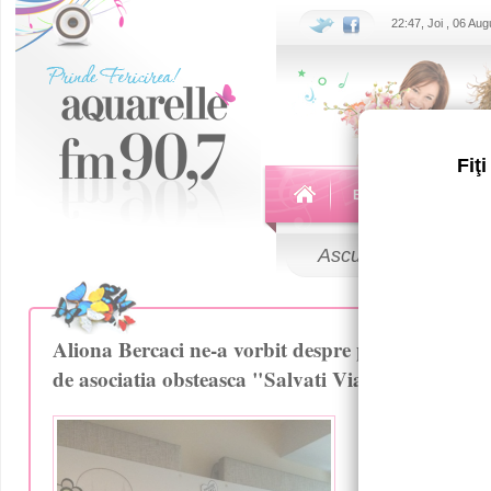
22:47, Joi , 06 Au
Fiţ
Echipa
Emisiuni
Ascultă
LIVE
Aliona Bercaci ne-a vorbit despre primul marato
de asociatia obsteasca "Salvati Viata"!