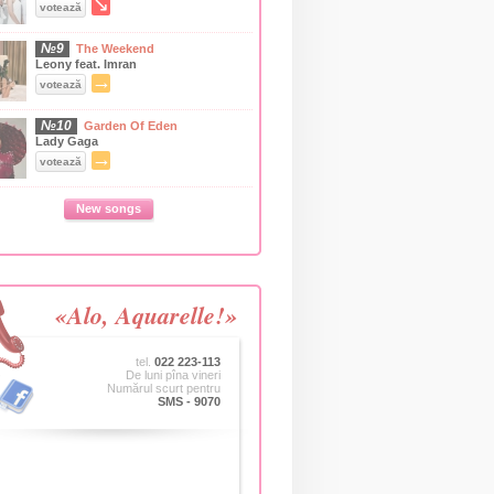
↘
votează
№9
The Weekend
Leony feat. Imran
→
votează
№10
Garden Of Eden
Lady Gaga
→
votează
New songs
«Alo, Aquarelle!»
tel.
022 223-113
De luni pîna vineri
Numărul scurt pentru
SMS - 9070