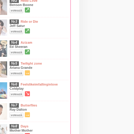
№2
Hello Love
Benson Boone
↗
votează
№3
Ride or Die
Jeff Satur
↗
votează
№4
Azizam
Ed Sheeran
↗
votează
№5
Twilight zone
Ariana Grande
→
votează
№6
Feelslikeimfallinginlove
Coldplay
↘
votează
№7
Butterflies
Ray Dalton
→
votează
№8
Days
Mother Mother