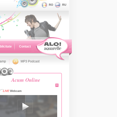
RO
RU
blicitate
Contact
namp
MP3 Podcast
Acum Online
»
LIVE
Webcam