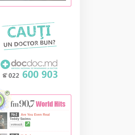
№1
Are You Even Real
Teddy Swims
↗
votează