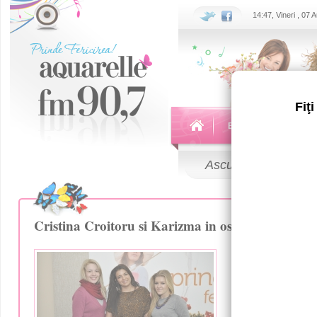
14:47, Vineri , 07
Fiţ
Echipa
Emisiuni
Ascultă
LIVE
Cristina Croitoru si Karizma in ospetie la Aquar