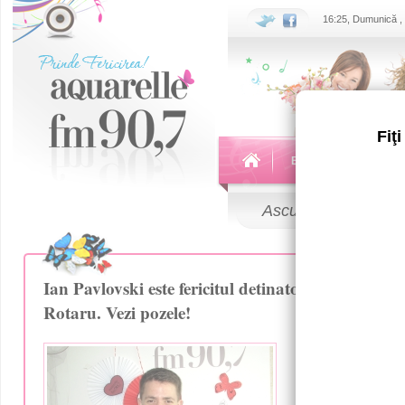
16:25, Dumunică ,
Fiţ
Echipa
Emisiuni
Ascultă
LIVE
Ian Pavlovski este fericitul detinator al unui post
Rotaru. Vezi pozele!