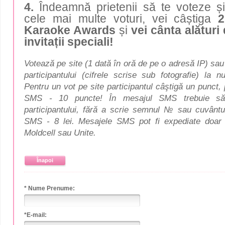
4.
Îndeamnă prietenii să te voteze 
cele mai multe voturi, vei câștiga
2
Karaoke Awards
și
vei cânta alături 
invitații speciali!
Votează pe site (1 dată în oră de pe o adresă IP) sa
participantului (cifrele scrise sub fotografie) la n
Pentru un vot pe site participantul câştigă un punct, 
SMS - 10 puncte! În mesajul SMS trebuie să 
participantului, fără a scrie semnul
№ sau cuvântul
SMS - 8 lei. Mesajele SMS pot fi expediate doa
Moldcell sau Unite.
Înapoi
* Nume Prenume:
*E-mail: