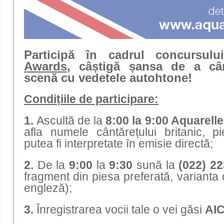
Participă în cadrul concursulu
Awards
, câștigă șansa de a câ
scenă cu vedetele autohtone!
Condițiile de participare:
1.
Ascultă de la
8:00 la 9:00 Aquarell
afla numele cântărețului britanic, p
putea fi interpretate în emisie directă;
2.
De la
9:00
la
9:30
sună la
(022) 2
fragment din piesa preferată, varianta o
engleză);
3.
Înregistrarea vocii tale o vei găsi
AIC