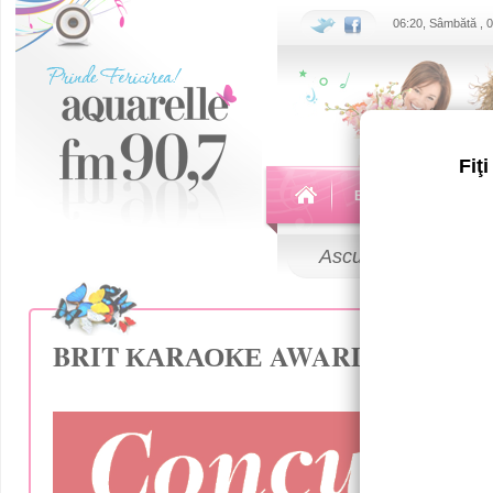
06:20, Sâmbătă , 
Fiţ
Echipa
Emisiuni
Ascultă
LIVE
BRIT КАRАОКЕ AWARDS