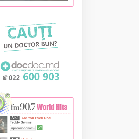
№1
Are You Even Real
Teddy Swims
↗
проголосовать