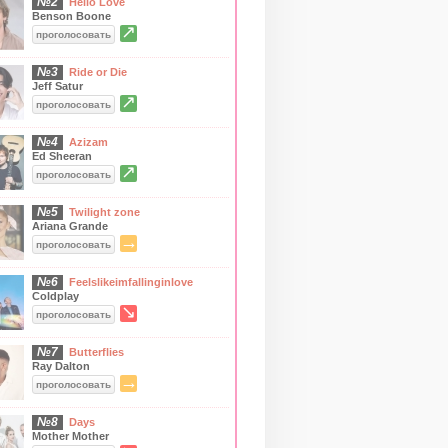
№2
Hello Love
Benson Boone
↗
проголосовать
№3
Ride or Die
Jeff Satur
↗
проголосовать
№4
Azizam
Ed Sheeran
↗
проголосовать
№5
Twilight zone
Ariana Grande
→
проголосовать
№6
Feelslikeimfallinginlove
Coldplay
↘
проголосовать
№7
Butterflies
Ray Dalton
→
проголосовать
№8
Days
Mother Mother