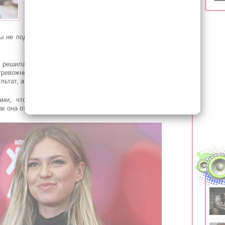
сообщает информационно-новостной портал
EVO-RUS.COM.
Дакота рассказала, что последнее время она не
бы не подвергать опасности окружающих. Инфекцию у нее
 решила пройти тестирование на наличие коронавируса,
 тревожные симптомы. Она сдала 3 разных анализа. Два
льтат, а другой – положительный.
ами, что у нее практически нет обоняния, ощущается
ак она отметила, все нормально.