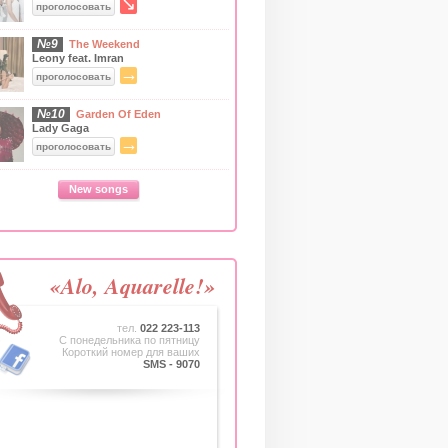
↘
проголосовать
№9
The Weekend
Leony feat. Imran
→
проголосовать
№10
Garden Of Eden
Lady Gaga
→
проголосовать
New songs
«Alo, Aquarelle!»
тел.
022 223-113
C понедельника по пятницу
Короткий номер для ваших
SMS - 9070