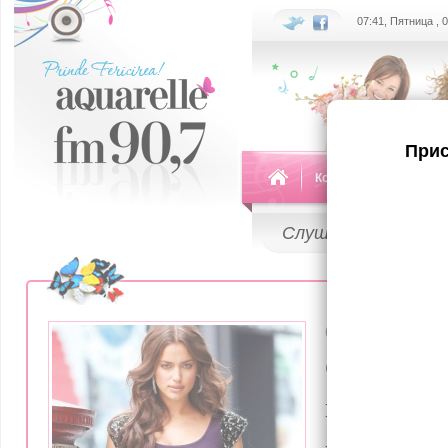
07:41, Пятница , 
Прис
Команда
Передач
Слушай
LIVE
03 Августа 20
(фото) И
полность