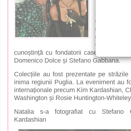
Kardashi
Natalia Go
evenimen
organizat 
casă de 
Gabbana. I
cunoștință cu fondatorii casei de mod
Domenico Dolce și Stefano Gabbana.
Colecțiile au fost prezentate pe străzile 
inima regiunii Puglia. La eveniment au fo
internaționale precum Kim Kardashian, Ch
Washington și Rosie Huntington-Whiteley
Natalia s-a fotografiat cu Stefan
Kardashian