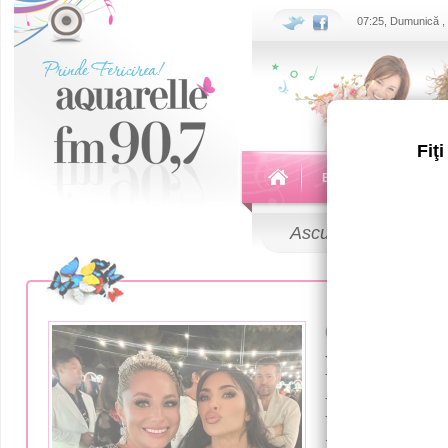
07:25, Dumunică ,
Fiţ
Echipa
Emisiuni
Ascultă
LIVE
08 Iulie 2023
Natalia G
Italia, al