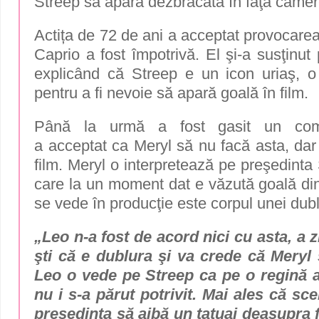
Streep să apară dezbrăcată în faţa camere
Actița de 72 de ani a acceptat provocare
Caprio a fost împotrivă. El şi-a susţinut
explicând că Streep e un icon uriaş, o
pentru a fi nevoie să apară goală în film.
Până la urmă a fost gasit un comp
a acceptat ca Meryl să nu facă asta, dar
film. Meryl o interpretează pe preşedint
care la un moment dat e văzută goală din
se vede în producţie este corpul unei dubl
„Leo n-a fost de acord nici cu asta, a 
şti că e dublura şi va crede că Meryl 
Leo o vede pe Streep ca pe o regină a
nu i s-a părut potrivit. Mai ales că sc
preşedinta să aibă un tatuaj deasupra 