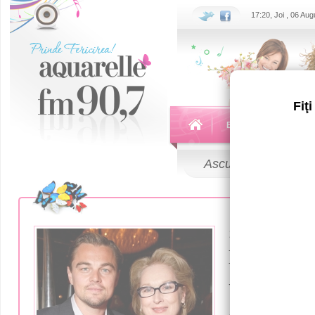
17:20, Joi , 06 Au
Fiţ
Echipa
Emisiuni
Ascultă
LIVE
15 Decembrie 
Leonardo 
vrut ca M