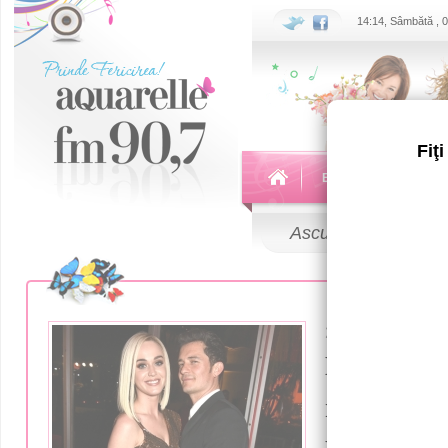
14:14, Sâmbătă , 
Fiţ
Echipa
Emisiuni
Ascultă
LIVE
25 Aprilie 2018
Кэти Пер
помолвке