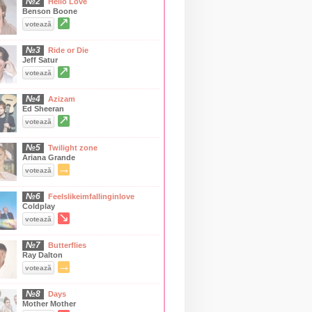
№2
Hello Love
Benson Boone
↗
votează
№3
Ride or Die
Jeff Satur
↗
votează
№4
Azizam
Ed Sheeran
↗
votează
№5
Twilight zone
Ariana Grande
→
votează
№6
Feelslikeimfallinginlove
Coldplay
↘
votează
№7
Butterflies
Ray Dalton
→
votează
№8
Days
Mother Mother