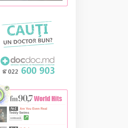
№1
Are You Even Real
Teddy Swims
↗
votează