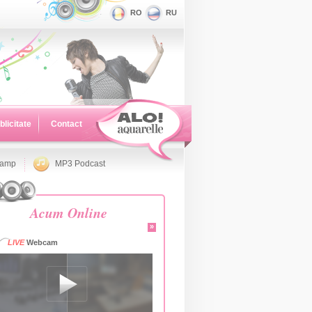
RO
RU
blicitate
Contact
namp
MP3 Podcast
Acum Online
»
LIVE
Webcam