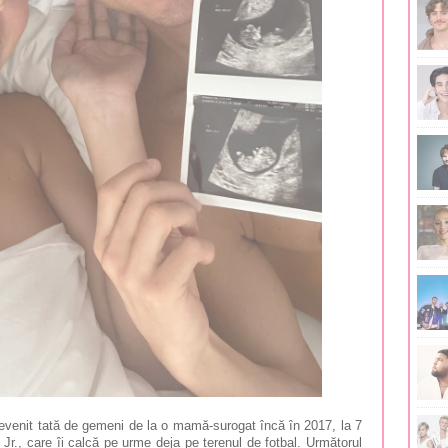
devenit tată de gemeni de la o mamă-surogat încă în 2017, la 7
o Jr., care îi calcă pe urme deja pe terenul de fotbal. Următorul