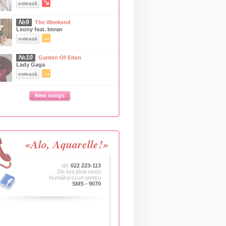
↘
votează
№9
The Weekend
Leony feat. Imran
→
votează
№10
Garden Of Eden
Lady Gaga
→
votează
New songs
«Alo, Aquarelle!»
tel.
022 223-113
De luni pîna vineri
Numărul scurt pentru
SMS - 9070