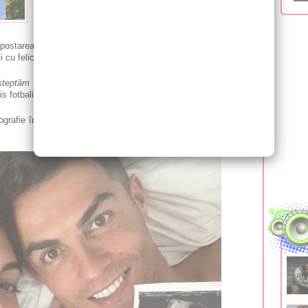
Fotbalistul lui Manchester United și soția sa,
Georgina Rodriguez, au declarat că așteaptă
postarea lui Ronaldo adunase deja milioane de aprecieri pe
cu felicitări!
șteptăm gemeni. Inimile noastre sunt pline de dragoste, abia
is fotbalistul portughez.
ografie în care apare alături de soția sa, prezentând fanilor o