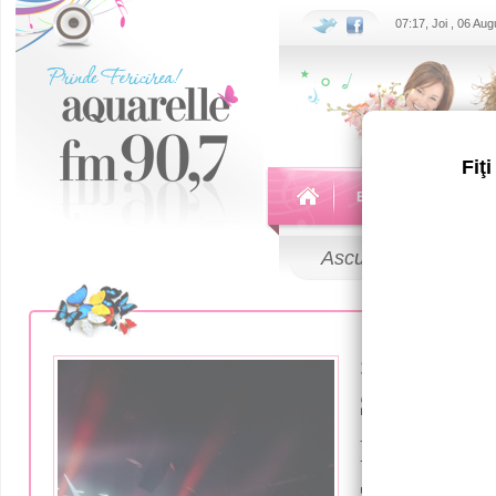
07:17, Joi , 06 Au
Fiţ
Echipa
Emisiuni
Ascultă
LIVE
26 Noiembrie 
SUNSTR
PROJECT