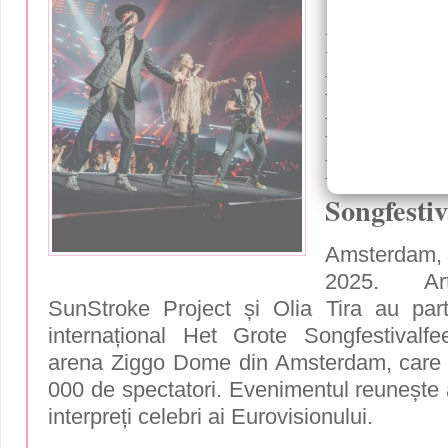
TIRA AU
REPREZ
MOLDOV
MAI MAR
EUROPEA
Songfestiv
Amsterdam
2025. Art
SunStroke Project și Olia Tira au partic
internațional Het Grote Songfestivalfe
arena Ziggo Dome din Amsterdam, care 
000 de spectatori. Evenimentul reunește a
interpreți celebri ai Eurovisionului.