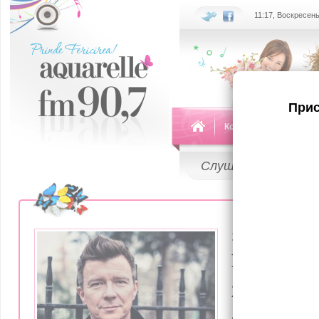
11:17, Воскресень
Прис
Команда
Передач
Слушай
LIVE
21 Июня 2016
Рик Эстл
29 лет во