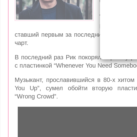
британск
альбомов
Новый альбо
ставший первым за последние 11 лет, во
чарт.
В последний раз Рик покорял вершину ре
с пластинкой “Whenever You Need Somebo
Музыкант, прославившийся в 80-х хитом
You Up”, сумел обойти вторую пласт
“Wrong Crowd”.