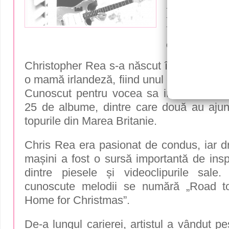
piesei „D
For Chris
de ani
Christopher Rea s-a născut în 1951, având
o mamă irlandeză, fiind unul dintre cei șapt
Cunoscut pentru vocea sa inconfundabilă,
25 de albume, dintre care două au ajun
topurile din Marea Britanie.
Chris Rea era pasionat de condus, iar d
mașini a fost o sursă importantă de insp
dintre piesele și videoclipurile sale
cunoscute melodii se numără „Road to 
Home for Christmas”.
De-a lungul carierei, artistul a vândut p