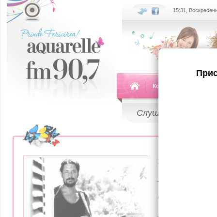
15:31, Воскресень
Прис
Команда
Передач
Слушай
LIVE
23 Декабря 20
A murit C
Celebrul i