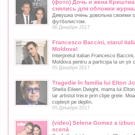
(фото) Дочь и жена Кришти
снялись для обложки журна
Девушка очень довольна своими 
футболистом.
06 Декабря 2017
Francesco Baccini, starul ital
Moldova!
Interpretul italian Francesco Baccini,
Moldova pentru a participa la un șir
05 Декабря 2017
Tragedie în familia lui Elton J
Sheila Eileen Dwight, mama lui Elton 
iar artistul trece prin clipe grele. M
copleșit pe deplin.
05 Декабря 2017
(video) Selena Gomez a izbucni
scenă