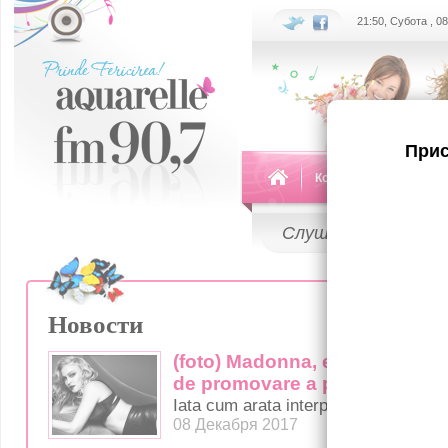
21:50, Субота , 0
Прис
Команда
Передач
Слушай
LIVE
Новости
(foto) Madonna, extrem de se
de promovare a propriilor pr
Iata cum arata interpreta la 59 de ani
08 Декабря 2017