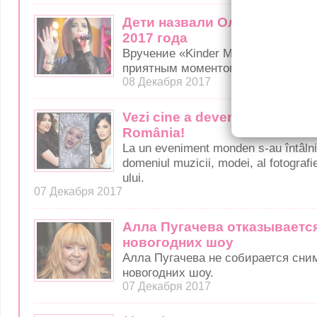
Дети назвали Ольгу Бузову
2017 года
Вручение «Kinder МУЗ Awards» ст
приятным моментом для начинаю
08 Декабря 2017
Vezi cine a devenit Cel Mai Bu
România!
La un eveniment monden s-au întâlni
domeniul muzicii, modei, al fotografi
ului.
07 Декабря 2017
Алла Пугачева отказываетс
новогодних шоу
Алла Пугачева не собирается сним
новогодних шоу.
07 Декабря 2017