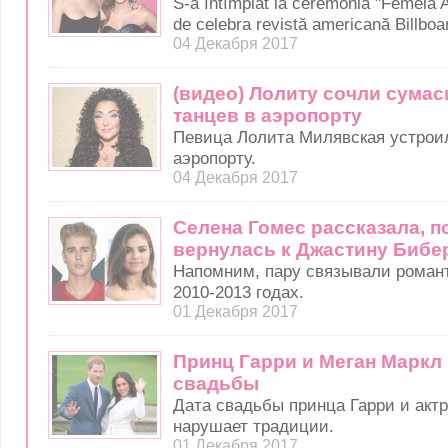
S-a întîmplat la ceremonia "Femeia A
de celebra revistă americană Billboa
04 Декабря 2017
(видео) Лолиту сочли сума
танцев в аэропорту
Певица Лолита Милявская устрои
аэропорту.
04 Декабря 2017
Селена Гомес рассказала, п
вернулась к Джастину Бибе
Напомним, пару связывали роман
2010-2013 годах.
01 Декабря 2017
Принц Гарри и Меган Маркл 
свадьбы
Дата свадьбы принца Гарри и акт
нарушает традиции.
01 Декабря 2017