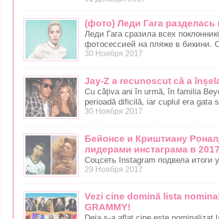
(фото) Леди Гага разделась
Леди Гага сразила всех поклонник
фотосессией на пляже в бикини. 
30 Ноября 2017
Jay-Z a recunoscut că a înșe
Cu câțiva ani în urmă, în familia Bey
perioadă dificilă, iar cuplul era gata 
30 Ноября 2017
Бейонсе и Криштиану Ронал
лидерами инстаграма в 2017
Соцсеть Instagram подвела итоги 
29 Ноября 2017
Vezi cine domină lista nominali
GRAMMY!
Deja s-a aflat cine este nominalizat 