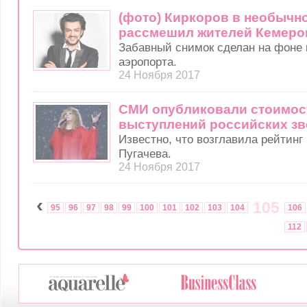
(фото) Киркоров в необычн
рассмешил жителей Кемеро
Забавный снимок сделан на фоне 
аэропорта.
24 Ноября 2017
СМИ опубликовали стоимос
выступлений российских зв
Известно, что возглавила рейтин
Пугачева.
24 Ноября 2017
‹
105
95
96
97
98
99
100
101
102
103
104
106
112