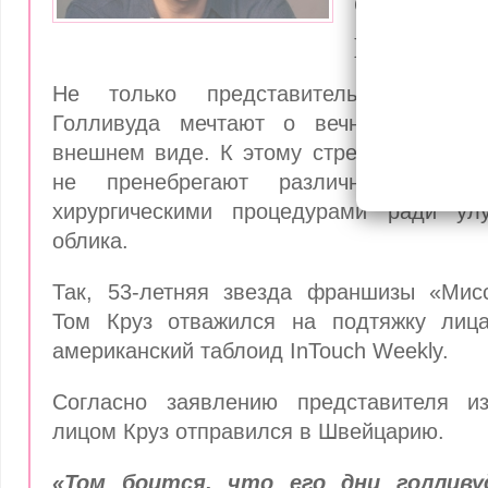
операцию
Швейцар
Не только представительницы прек
Голливуда мечтают о вечной молодо
внешнем виде. К этому стремятся также
не пренебрегают различными косме
хирургическими процедурами ради ул
облика.
Так, 53-летняя звезда франшизы «Мис
Том Круз отважился на подтяжку лиц
американский таблоид InTouch Weekly.
Согласно заявлению представителя и
лицом Круз отправился в Швейцарию.
«Том боится, что его дни голливуд