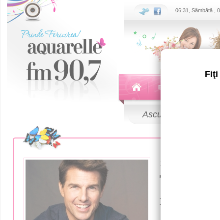
06:31, Sâmbătă , 
Fiţ
Echipa
Emisiuni
Ascultă
LIVE
13 Iunie 2016
Том Круз
пластиче