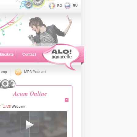
RO
RU
blicitate
Contact
namp
MP3 Podcast
Acum Online
»
LIVE
Webcam