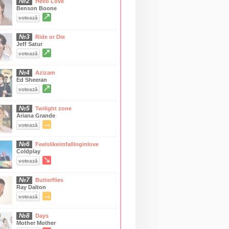
№2
Hello Love
Benson Boone
↗
votează
№3
Ride or Die
Jeff Satur
↗
votează
№4
Azizam
Ed Sheeran
↗
votează
№5
Twilight zone
Ariana Grande
→
votează
№6
Feelslikeimfallinginlove
Coldplay
↘
votează
№7
Butterflies
Ray Dalton
→
votează
№8
Days
Mother Mother