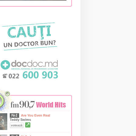
№1
Are You Even Real
Teddy Swims
↗
votează