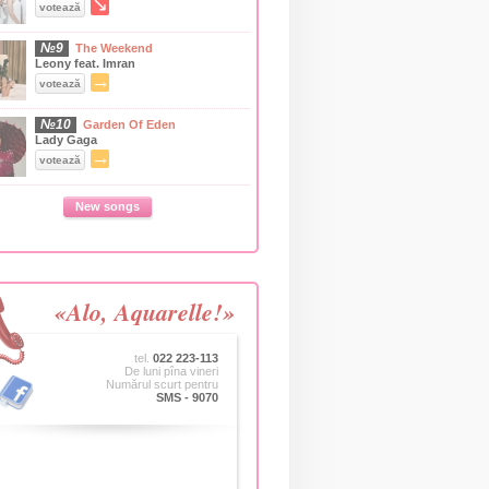
↘
votează
№9
The Weekend
Leony feat. Imran
→
votează
№10
Garden Of Eden
Lady Gaga
→
votează
New songs
«Alo, Aquarelle!»
tel.
022 223-113
De luni pîna vineri
Numărul scurt pentru
SMS - 9070