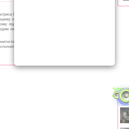
данным, унес жизни 30 человек.
 актриса Сандра Буллок пожертвовала 1 миллион долларов
вшему от разрушительного урагана. Как сообщает ТАСС,
кому подразделению Международного Комитета Красного
юдям необходимо заботиться друг о друге, а у неё есть
енитостей уже направили пожертвования пострадавшим
исполнительница Бейонсе, актер Кевин Харт и фотомодель