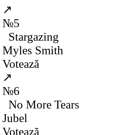
↗
№5
Stargazing
Myles Smith
Votează
↗
№6
No More Tears
Jubel
Votează