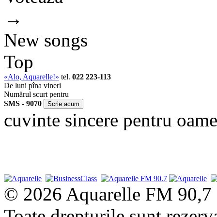
→
New songs
Top
«Alo, Aquarelle!»
tel.
022 223-113
De luni pîna vineri
Numărul scurt pentru
SMS - 9070
cuvinte sincere pentru oame
© 2026 Aquarelle FM 90,7
Toate drepturile sunt rezerv