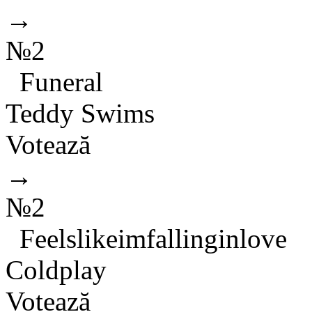
→
№2
Funeral
Teddy Swims
Votează
→
№2
Feelslikeimfallinginlove
Coldplay
Votează