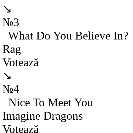
↘
№3
What Do You Believe In?
Rag
Votează
↘
№4
Nice To Meet You
Imagine Dragons
Votează