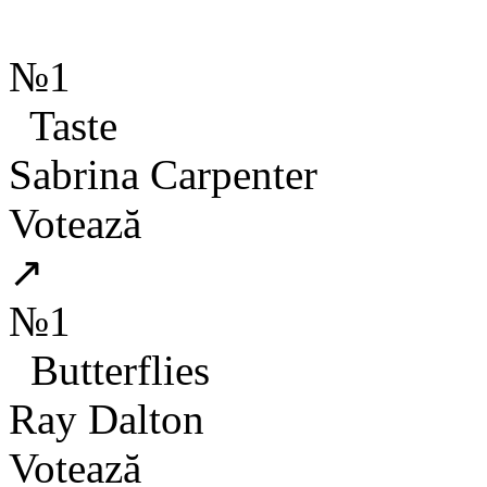
№1
Taste
Sabrina Carpenter
Votează
↗
№1
Butterflies
Ray Dalton
Votează