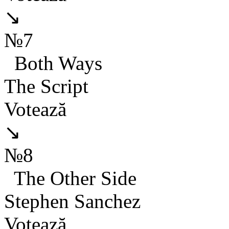
↘
№7
Both Ways
The Script
Votează
↘
№8
The Other Side
Stephen Sanchez
Votează