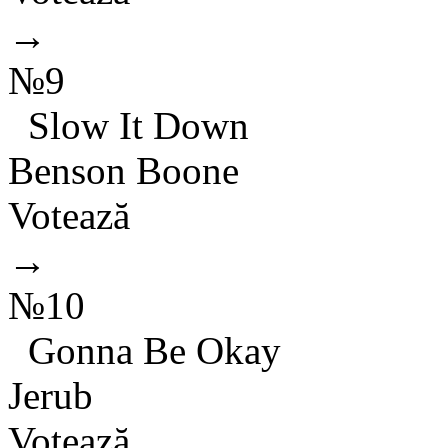
→
№9
Slow It Down
Benson Boone
Votează
→
№10
Gonna Be Okay
Jerub
Votează