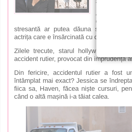
accident 
A intrat deja
de sarcină ș
stresantă ar putea dăuna sarcinii. Cli
actrița care e însărcinată cu cel de-al treil
Zilele trecute, starul hollywoodian a fo
accident rutier, provocat din imprudența alt
Din fericire, accidentul rutier a fost 
întâmplat mai exact? Jessica se îndrepta
fiica sa, Haven, făcea niște cursuri, pe
când o altă mașină i-a tăiat calea.