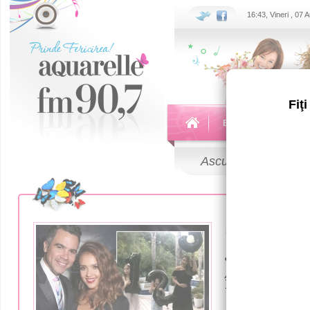
16:43, Vineri , 07
Fiţ
Echipa
Emisiuni
Ascultă
LIVE
10 Octombrie 
Jessica Al
în șapte lu