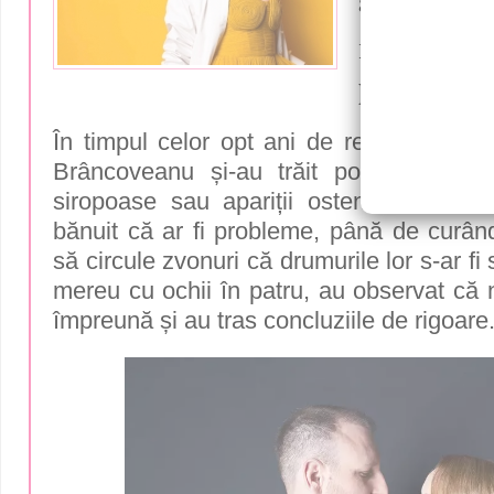
au despăr
rupe tăce
lucrurilo
În timpul celor opt ani de relație, Andr
Brâncoveanu și-au trăit povestea discre
siropoase sau apariții ostentative. N-a
bănuit că ar fi probleme, până de curân
să circule zvonuri că drumurile lor s-ar fi 
mereu cu ochii în patru, au observat că 
împreună și au tras concluziile de rigoare