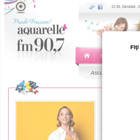
22:38, Sâmbătă , 
Fiţ
Echipa
Emisiuni
Ascultă
LIVE
10 Iulie 2025
Andreea M
Adrian Br