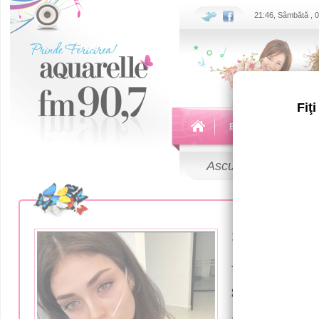
21:46, Sâmbătă , 
Fiţ
Echipa
Emisiuni
Ascultă
LIVE
27 Ianuarie 20
Andreea B
spital. A 