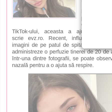
urgentă de
Moment
pentru And
Cunoscut
TikTok-ului, aceasta a ajuns sub îngr
scrie
evz.ro
. Recent, influencerița a 
imagini de pe patul de spital. Medicii au
administreze o perfuzie tinerei de 20 de
într-una dintre fotografii, se poate obse
nazală pentru a o ajuta să respire.